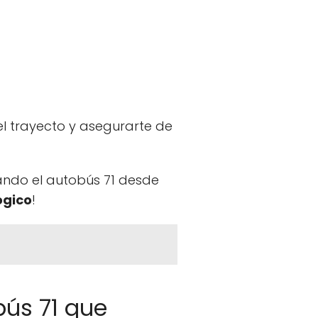
l trayecto y asegurarte de
izando el autobús 71 desde
ógico
!
bús 71 que