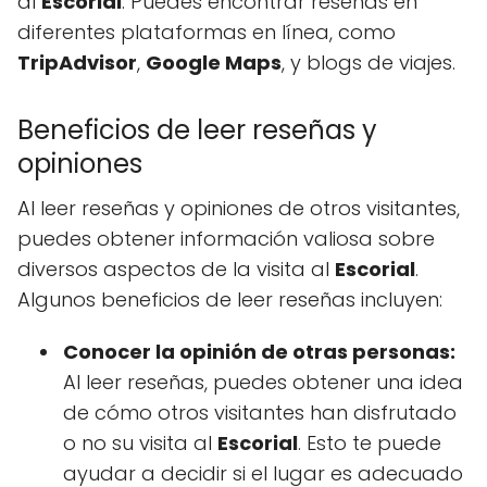
al
Escorial
. Puedes encontrar reseñas en
diferentes plataformas en línea, como
TripAdvisor
,
Google Maps
, y blogs de viajes.
Beneficios de leer reseñas y
opiniones
Al leer reseñas y opiniones de otros visitantes,
puedes obtener información valiosa sobre
diversos aspectos de la visita al
Escorial
.
Algunos beneficios de leer reseñas incluyen:
Conocer la opinión de otras personas:
Al leer reseñas, puedes obtener una idea
de cómo otros visitantes han disfrutado
o no su visita al
Escorial
. Esto te puede
ayudar a decidir si el lugar es adecuado