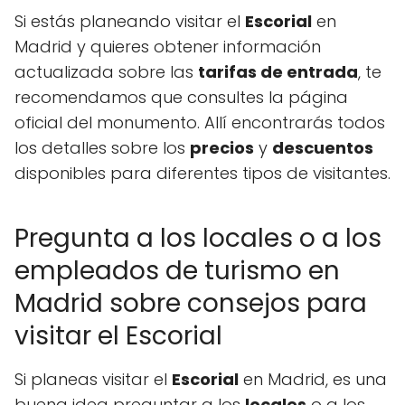
Si estás planeando visitar el
Escorial
en
Madrid y quieres obtener información
actualizada sobre las
tarifas de entrada
, te
recomendamos que consultes la página
oficial del monumento. Allí encontrarás todos
los detalles sobre los
precios
y
descuentos
disponibles para diferentes tipos de visitantes.
Pregunta a los locales o a los
empleados de turismo en
Madrid sobre consejos para
visitar el Escorial
Si planeas visitar el
Escorial
en Madrid, es una
buena idea preguntar a los
locales
o a los