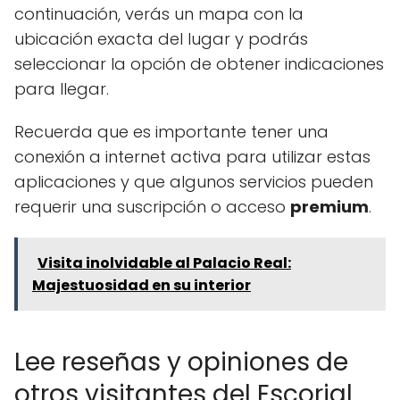
continuación, verás un mapa con la
ubicación exacta del lugar y podrás
seleccionar la opción de obtener indicaciones
para llegar.
Recuerda que es importante tener una
conexión a internet activa para utilizar estas
aplicaciones y que algunos servicios pueden
requerir una suscripción o acceso
premium
.
Visita inolvidable al Palacio Real:
Majestuosidad en su interior
Lee reseñas y opiniones de
otros visitantes del Escorial