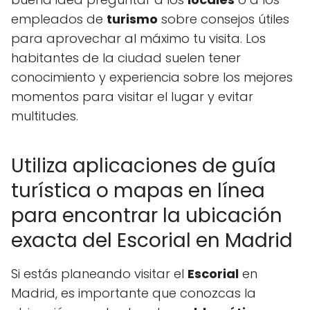
empleados de
turismo
sobre consejos útiles
para aprovechar al máximo tu visita. Los
habitantes de la ciudad suelen tener
conocimiento y experiencia sobre los mejores
momentos para visitar el lugar y evitar
multitudes.
Utiliza aplicaciones de guía
turística o mapas en línea
para encontrar la ubicación
exacta del Escorial en Madrid
Si estás planeando visitar el
Escorial
en
Madrid, es importante que conozcas la