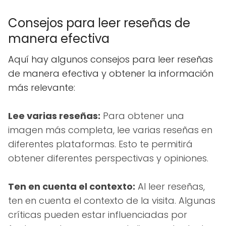
Consejos para leer reseñas de
manera efectiva
Aquí hay algunos consejos para leer reseñas
de manera efectiva y obtener la información
más relevante:
Lee varias reseñas:
Para obtener una
imagen más completa, lee varias reseñas en
diferentes plataformas. Esto te permitirá
obtener diferentes perspectivas y opiniones.
Ten en cuenta el contexto:
Al leer reseñas,
ten en cuenta el contexto de la visita. Algunas
críticas pueden estar influenciadas por