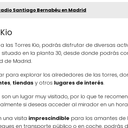
stadio Santiago Bernabéu en Madrid
 Kio
 las Torres Kio, podrás disfrutar de diversas act
r
situado en la planta 30, desde donde podrás co
d de Madrid.
 para explorar los alrededores de las torres, d
ntes
,
tiendas
y otros
lugares de interés
.
o son un lugar muy visitado, por lo que te recome
cialmente si deseas acceder al mirador en un hora
n una visita
imprescindible
para los amantes de la
egues en transporte público o en coche, podrás di