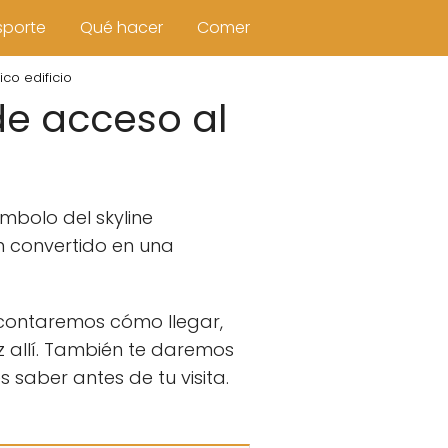
sporte
Qué hacer
Comer
co edificio
 de acceso al
ímbolo del skyline
an convertido en una
contaremos cómo llegar,
z allí. También te daremos
s saber antes de tu visita.